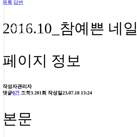
목록
답변
2016.10_참예쁜 네일이
● 혈액투석
● 버튼홀 시술
● 둘러보기
페이지 정보
작성자
관리자
댓글
0건
조회
3,201회
작성일
23.07.18 13:24
● 층별안내
● 참의원 둘러보기
본문