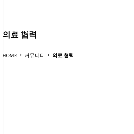
● 외래
● 신장실
의료 협력
HOME
커뮤니티
의료 협력
● 외래
● 신장실
● 증명서 발급
● 비급여 진료항목
● 진료시간