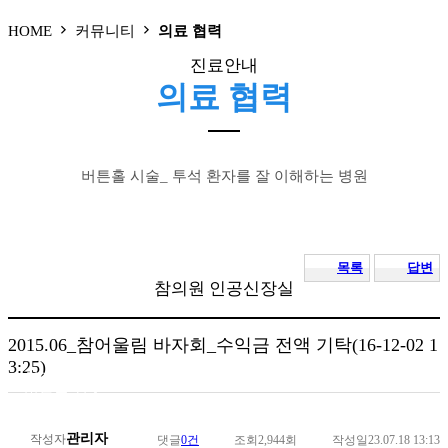
● 신장실
HOME
커뮤니티
의료 협력
진료안내
의료 협력
● 외래
● 신장실
버튼홀 시술_ 투석 환자를 잘 이해하는 병원
● 증명서 발급
● 비급여 진료항목
● 진료시간
목록
답변
참의원 인공신장실
2015.06_참어울림 바자회_수익금 전액 기탁(16-12-02 1
3:25)
● 혈액투석
● 버튼홀 시술
● 둘러보기
관리자
작성자
댓글
0건
조회
2,944회
작성일
23.07.18 13:13