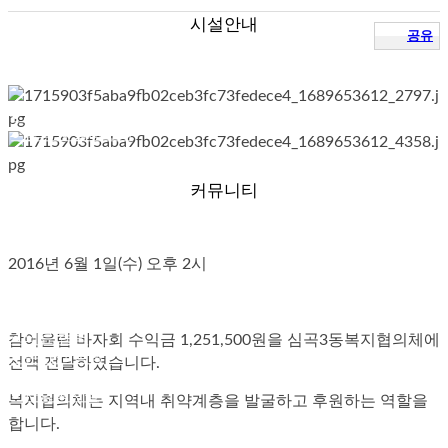
시설안내
공유
● 층별안내
● 참의원 둘러보기
커뮤니티
2016년 6월 1일(수) 오후 2시
● 참의원 이야기
● 환우의 소리
● 협력 병원
● 의료 협력
참어울림 바자회 수익금 1,251,500원을 심곡3동복지협의체에
● 온라인 상담
전액 전달하였습니다.
● 자필후기
● 사회복지실
복지협의체는 지역내 취약계층을 발굴하고 후원하는 역할을
합니다.