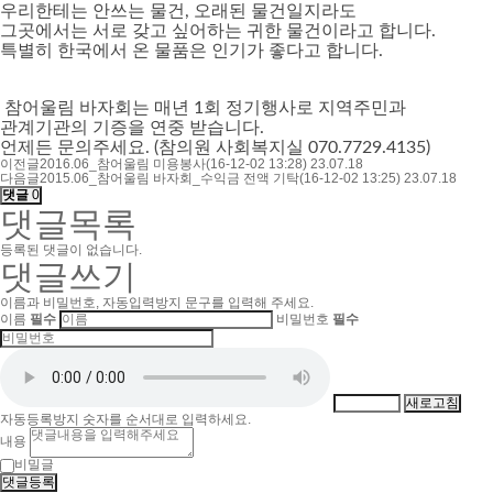
우리한테는 안쓰는 물건, 오래된 물건일지라도
그곳에서는 서로 갖고 싶어하는 귀한 물건이라고 합니다.
특별히 한국에서 온 물품은 인기가 좋다고 합니다.
참어울림 바자회는 매년 1회 정기행사로 지역주민과
관계기관의 기증을 연중 받습니다.
언제든 문의주세요. (참의원 사회복지실 070.7729.4135)
이전글
2016.06_참어울림 미용봉사(16-12-02 13:28)
23.07.18
다음글
2015.06_참어울림 바자회_수익금 전액 기탁(16-12-02 13:25)
23.07.18
댓글
0
댓글목록
등록된 댓글이 없습니다.
댓글쓰기
이름과 비밀번호, 자동입력방지 문구를 입력해 주세요.
이름
필수
비밀번호
필수
새로고침
자동등록방지 숫자를 순서대로 입력하세요.
내용
비밀글
댓글등록