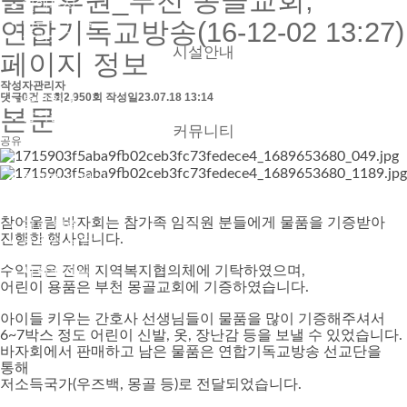
물품후원_부천 몽골교회,
● 혈액투석
● 버튼홀 시술
연합기독교방송(16-12-02 13:27)
● 둘러보기
시설안내
페이지 정보
작성자
관리자
댓글
0건
조회
2,950회
작성일
23.07.18 13:14
● 층별안내
본문
● 참의원 둘러보기
커뮤니티
공유
● 참의원 이야기
● 환우의 소리
● 협력 병원
참어울림 바자회는 참가족 임직원 분들에게 물품을 기증받아
● 의료 협력
진행한 행사입니다.
● 온라인 상담
● 자필후기
● 사회복지실
수익금은 전액 지역복지협의체에 기탁하였으며,
어린이 용품은 부천 몽골교회에 기증하였습니다.
아이들 키우는 간호사 선생님들이 물품을 많이 기증해주셔서
6~7박스 정도 어린이 신발, 옷, 장난감 등을 보낼 수 있었습니다.
바자회에서 판매하고 남은 물품은 연합기독교방송 선교단을
통해
저소득국가(우즈백, 몽골 등)로 전달되었습니다.