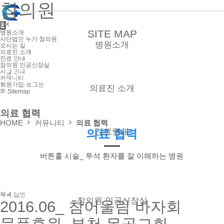
참의원
X
SITE MAP
병원소개
사단법인 누가 참의원
병원소개
오시는 길
의료진 소개
진료 안내
참의원 인공신장실
● 사단법인 누가 참의원
시설 안내
커뮤니티
● 오시는 길
회원가입·로그인
의료진 소개
Sitemap
의료 협력
● 외래
● 신장실
HOME
커뮤니티
의료 협력
진료안내
의료 협력
버튼홀 시술_ 투석 환자를 잘 이해하는 병원
● 외래
● 신장실
● 증명서 발급
● 비급여 진료항목
● 진료시간
목록
답변
참의원 인공신장실
2016.06_ 참어울림 바자회