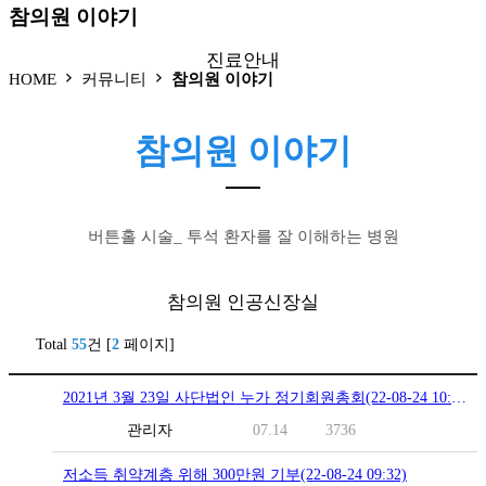
참의원 이야기
진료안내
HOME
커뮤니티
참의원 이야기
참의원 이야기
● 외래
● 신장실
● 증명서 발급
● 비급여 진료항목
버튼홀 시술_ 투석 환자를 잘 이해하는 병원
● 진료시간
참의원 인공신장실
Total
55
건 [
2
페이지]
2021년 3월 23일 사단법인 누가 정기회원총회(22-08-24 10:28)
● 혈액투석
● 버튼홀 시술
관리자
07.14
3736
● 둘러보기
저소득 취약계층 위해 300만원 기부(22-08-24 09:32)