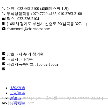
대표 : 032-665-2100 (외래데스크 1번),
투석상담직통 : 070-7729-4135, 010-3763-2100
팩스 : 032-326-2104
[14615] 경기도 부천시 신흥로 79(심곡동 327-11)
charmmedi@charmbest.com
ABOUT US
상호 : (사)누가 참의원
대표자 : 이경복
사업자등록번호 : 130-82-15362
개인정보취급방침
|
이용약관
상담전화
오시는길
블로그
Copyright © 2023 (사)누가 참의원 All Rights Reserved.
ADM
|
카톡채널
by.
웹지원센터.com