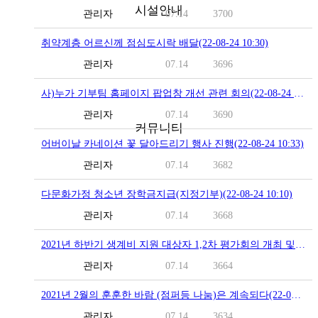
시설안내
관리자
07.14
3700
취약계층 어르신께 점심도시락 배달(22-08-24 10:30)
관리자
07.14
3696
● 층별안내
● 참의원 둘러보기
사)누가 기부팀 홈페이지 팝업창 개선 관련 회의(22-08-24 10:24)
관리자
07.14
3690
커뮤니티
어버이날 카네이션 꽃 달아드리기 행사 진행(22-08-24 10:33)
관리자
07.14
3682
● 참의원 이야기
다문화가정 청소년 장학금지급(지정기부)(22-08-24 10:10)
● 환우의 소리
관리자
07.14
3668
● 협력 병원
● 의료 협력
2021년 하반기 생계비 지원 대상자 1,2차 평가회의 개최 및 선정(22-08-24 11:15)
● 온라인 상담
● 자필후기
관리자
07.14
3664
● 사회복지실
2021년 2월의 훈훈한 바람 (점퍼등 나눔)은 계속되다(22-08-24 10:00)
관리자
07.14
3634