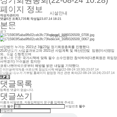
정기회원총회(22-08-24 10:28)
● 버튼홀 시술
페이지 정보
● 둘러보기
시설안내
작성자
관리자
댓글
0건
조회
3,735회
작성일
23.07.14 18:21
본문
● 층별안내
● 참의원 둘러보기
공유
커뮤니티
사단법인 누가는 2021년 3월23일 정기회원총회를 진행했다.
● 참의원 이야기
2020년도의 사업결과보고와 2021년 사업계획 및 예산(안)및 임원(이사)영입
● 환우의 소리
외.. 등을 진행했으며
코로나로 인한 국가시책에 맞춰 필수 소수인원만 참석하여(다른회원은 위임장
● 협력 병원
서면결의) 아쉬움은 컸지만
● 의료 협력
코로나팬데믹으로부터 해방될 밝은 내일을 기약했다.
● 온라인 상담
이전글
취약계층 어르신께 점심도시락 배달(22-08-24 10:30)
23.07.14
● 자필후기
다음글
사)누가 기부팀 홈페이지 팝업창 개선 관련 회의(22-08-24 10:24)
23.07.14
● 사회복지실
댓글
0
댓글목록
등록된 댓글이 없습니다.
댓글쓰기
이름과 비밀번호, 자동입력방지 문구를 입력해 주세요.
이름
필수
비밀번호
필수