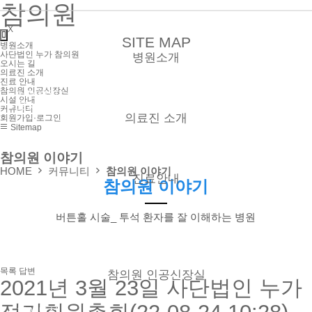
참의원
X
SITE MAP
병원소개
사단법인 누가 참의원
병원소개
오시는 길
의료진 소개
진료 안내
참의원 인공신장실
● 사단법인 누가 참의원
시설 안내
● 오시는 길
커뮤니티
의료진 소개
회원가입·로그인
Sitemap
● 외래
참의원 이야기
● 신장실
HOME
커뮤니티
참의원 이야기
진료안내
참의원 이야기
● 외래
버튼홀 시술_ 투석 환자를 잘 이해하는 병원
● 신장실
● 증명서 발급
● 비급여 진료항목
● 진료시간
목록
답변
참의원 인공신장실
2021년 3월 23일 사단법인 누가
● 혈액투석