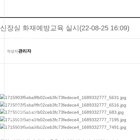
● 비급여 진료항목
● 진료시간
신장실 화재예방교육 실시(22-08-25 16:09)
● 혈액투석
● 버튼홀 시술
● 둘러보기
관리자
작성자
● 층별안내
● 참의원 둘러보기
● 참의원 이야기
● 환우의 소리
● 협력 병원
● 의료 협력
● 온라인 상담
● 자필후기
● 사회복지실