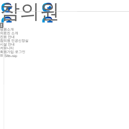
참의원
X
병원소개
의료진 소개
진료 안내
참의원 인공신장실
시설 안내
커뮤니티
회원가입·로그인
● 사단법인 누가 참의원
Sitemap
● 오시는 길
● 외래
● 신장실
● 외래
● 신장실
● 증명서 발급