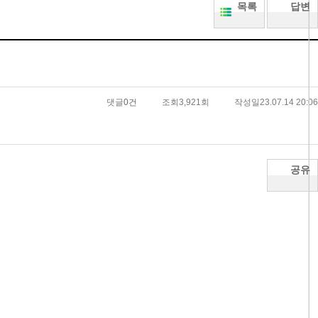
목록
답변
댓글
0건
조회
3,921회
작성일
23.07.14 20:06
공유