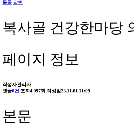
목록
답변
복사골 건강한마당 
● 혈액투석
● 버튼홀 시술
● 둘러보기
페이지 정보
작성자
관리자
댓글
0건
조회
4,057회
작성일
23.11.01 11:09
● 층별안내
● 참의원 둘러보기
본문