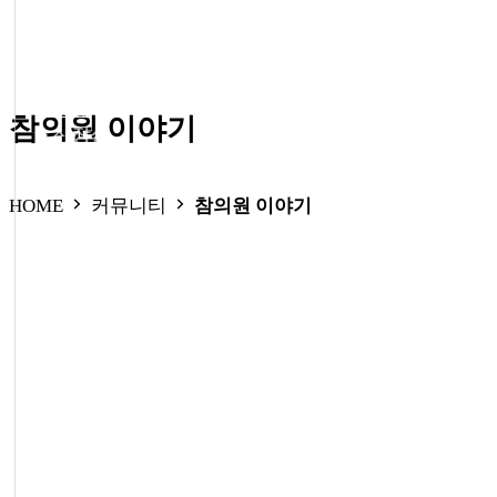
● 외래
참의원 이야기
● 신장실
HOME
커뮤니티
참의원 이야기
● 외래
● 신장실
● 증명서 발급
● 비급여 진료항목
● 진료시간