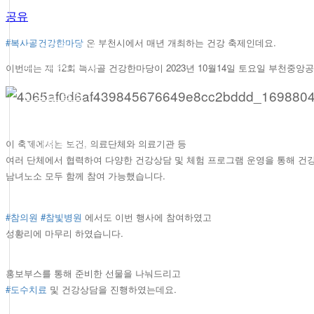
공유
#복사골건강한마당
은 부천시에서 매년 개최하는 건강 축제인데요.
● 참의원 이야기
● 환우의 소리
이번에는 제 12회 복사골 건강한마당이 2023년 10월14일 토요일 부천중
● 협력 병원
● 의료 협력
● 온라인 상담
● 자필후기
이 축제에서는 보건, 의료단체와 의료기관 등
● 사회복지실
여러 단체에서 협력하여 다양한 건강상담 및 체험 프로그램 운영을 통해 
남녀노소 모두 함께 참여 가능했습니다.
#참의원
#참빛병원
에서도 이번 행사에 참여하였고
성황리에 마무리 하였습니다.
홍보부스를 통해 준비한 선물을 나눠드리고
#도수치료
및 건강상담을 진행하였는데요.