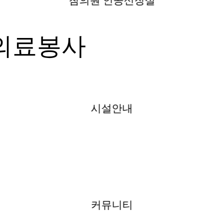
참의원 인공신장실
의료봉사
시설안내
커뮤니티