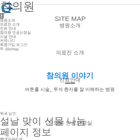
참의원
X
SITE MAP
병원소개
의료진 소개
병원소개
진료 안내
참의원 인공신장실
시설 안내
커뮤니티
● 사단법인 누가 참의원
회원가입·로그인
● 오시는 길
Sitemap
의료진 소개
● 외래
참의원 이야기
● 신장실
진료안내
버튼홀 시술_ 투석 환자를 잘 이해하는 병원
● 외래
● 신장실
● 증명서 발급
● 비급여 진료항목
목록
답변
● 진료시간
설날 맞이 선물 나눔
참의원 인공신장실
페이지 정보
● 혈액투석
작성자
관리자