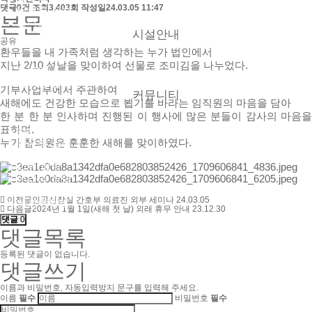
댓글
0건
조회
3,403회
작성일
24.03.05 11:47
● 버튼홀 시술
본문
● 둘러보기
시설안내
공유
환우들을 내 가족처럼 생각하는 누가 법인에서
지난 2/10 설날을 맞이하여 선물로 조미김을 나누었다.
● 층별안내
● 참의원 둘러보기
기부사업부에서 주관하여
커뮤니티
새해에도 건강한 모습으로 뵙기를 바라는 임직원의 마음을 담아
한 분 한 분 인사하며 진행된 이 행사에 많은 분들이 감사의 마음을
표하며,
● 참의원 이야기
● 환우의 소리
누가 참의원은 훈훈한 새해를 맞이하였다.
● 협력 병원
● 의료 협력
● 온라인 상담
● 자필후기
이전글
인공신장실 간호부 의료진 외부 세미나
24.03.05
● 사회복지실
다음글
2024년 1월 1일(새해 첫 날) 외래 휴무 안내
23.12.30
댓글
0
댓글목록
등록된 댓글이 없습니다.
댓글쓰기
이름과 비밀번호, 자동입력방지 문구를 입력해 주세요.
이름
필수
비밀번호
필수