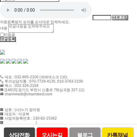
새로고침
자동등록방지 숫자를 순서대로 입력하세요.
내용
비밀글
댓글등록
CONTACT US
대표 : 032-665-2100 (외래데스크 1번),
투석상담직통 : 070-7729-4135, 010-3763-2100
팩스 : 032-326-2104
[14615] 경기도 부천시 신흥로 79(심곡동 327-11)
charmmedi@charmbest.com
ABOUT US
상호 : (사)누가 참의원
대표자 : 이경복
사업자등록번호 : 130-82-15362
개인정보취급방침
|
이용약관
상담전화
오시는길
블로그
카톡채널