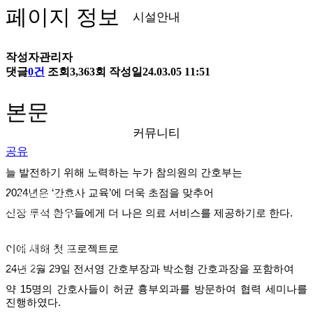
페이지 정보
시설안내
작성자
관리자
댓글
0건
조회
3,363회
작성일
24.03.05 11:51
● 층별안내
● 참의원 둘러보기
본문
커뮤니티
공유
늘 발전하기 위해 노력하는 누가 참의원의 간호부는
2024년은
‘간호사 교육’에 더욱 초점을 맞추어
● 참의원 이야기
● 환우의 소리
신장 투석 환우들에게 더 나은 의료 서비스를 제공하기로 한다.
● 협력 병원
● 의료 협력
이에 새해 첫 프로젝트로
● 온라인 상담
● 자필후기
24년 2월 29일 전서영 간호부장과 박소형 간호과장을 포함하여
● 사회복지실
약 15명의 간호사들이 허균 흉부외과를 방문하여 협력 세미나를
진행하였다.