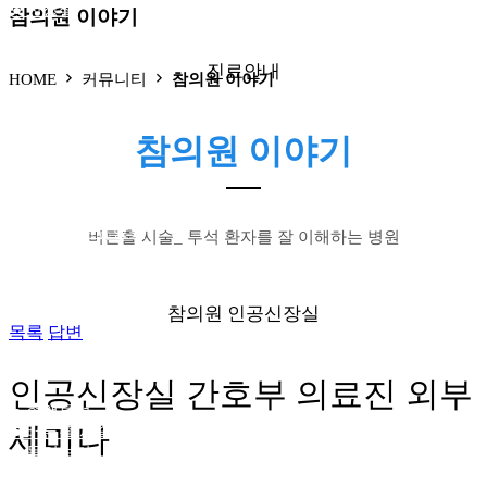
● 신장실
참의원 이야기
진료안내
HOME
커뮤니티
참의원 이야기
참의원 이야기
● 외래
● 신장실
● 증명서 발급
● 비급여 진료항목
버튼홀 시술_ 투석 환자를 잘 이해하는 병원
● 진료시간
참의원 인공신장실
목록
답변
인공신장실 간호부 의료진 외부
● 혈액투석
세미나
● 버튼홀 시술
● 둘러보기