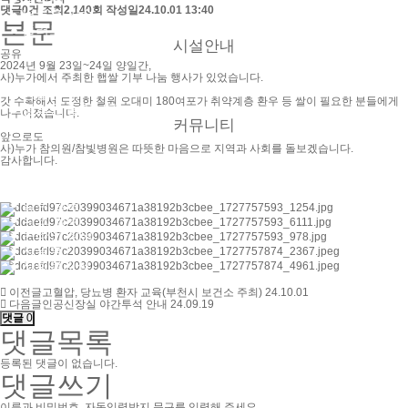
댓글
0건
조회
2,140회
작성일
24.10.01 13:40
● 버튼홀 시술
본문
● 둘러보기
시설안내
공유
2024년 9월 23일~24일 양일간,
사)누가에서 주최한 햅쌀 기부 나눔 행사가 있었습니다.
● 층별안내
갓 수확해서 도정한 철원 오대미 180여포가 취약계층 환우 등 쌀이 필요한 분들에게
● 참의원 둘러보기
나누어졌습니다.
커뮤니티
앞으로도
사)누가 참의원/참빛병원은 따뜻한 마음으로 지역과 사회를 돌보겠습니다.
감사합니다.
● 참의원 이야기
● 환우의 소리
● 협력 병원
● 의료 협력
● 온라인 상담
● 자필후기
● 사회복지실
이전글
고혈압, 당뇨병 환자 교육(부천시 보건소 주최)
24.10.01
다음글
인공신장실 야간투석 안내
24.09.19
댓글
0
댓글목록
등록된 댓글이 없습니다.
댓글쓰기
이름과 비밀번호, 자동입력방지 문구를 입력해 주세요.