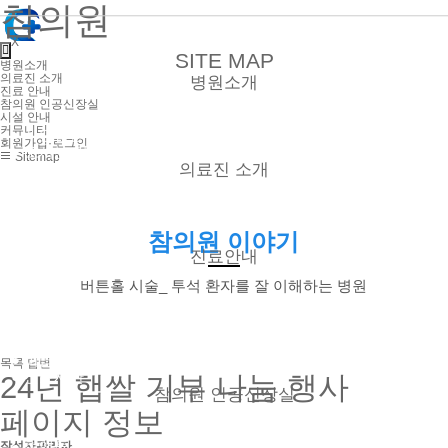
참의원
X
SITE MAP
병원소개
의료진 소개
병원소개
진료 안내
참의원 인공신장실
시설 안내
커뮤니티
● 사단법인 누가 참의원
회원가입·로그인
● 오시는 길
Sitemap
의료진 소개
● 외래
참의원 이야기
● 신장실
진료안내
버튼홀 시술_ 투석 환자를 잘 이해하는 병원
● 외래
● 신장실
● 증명서 발급
● 비급여 진료항목
목록
답변
● 진료시간
24년 햅쌀 기부 나눔 행사
참의원 인공신장실
페이지 정보
● 혈액투석
작성자
관리자