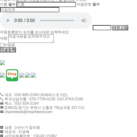
이름
필수
비밀번호
필수
새로고침
자동등록방지 숫자를 순서대로 입력하세요.
내용
비밀글
댓글등록
CONTACT US
대표 : 032-665-2100 (외래데스크 1번),
투석상담직통 : 070-7729-4135, 010-3763-2100
팩스 : 032-326-2104
[14615] 경기도 부천시 신흥로 79(심곡동 327-11)
charmmedi@charmbest.com
ABOUT US
상호 : (사)누가 참의원
대표자 : 이경복
사업자등록번호 : 130-82-15362