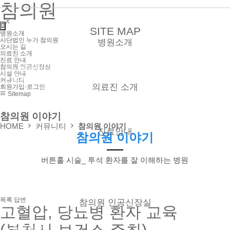
참의원
X
SITE MAP
병원소개
사단법인 누가 참의원
병원소개
오시는 길
의료진 소개
진료 안내
참의원 인공신장실
● 사단법인 누가 참의원
시설 안내
● 오시는 길
커뮤니티
의료진 소개
회원가입·로그인
Sitemap
● 외래
참의원 이야기
● 신장실
HOME
커뮤니티
참의원 이야기
진료안내
참의원 이야기
● 외래
버튼홀 시술_ 투석 환자를 잘 이해하는 병원
● 신장실
● 증명서 발급
● 비급여 진료항목
● 진료시간
목록
답변
참의원 인공신장실
고혈압, 당뇨병 환자 교육
● 혈액투석