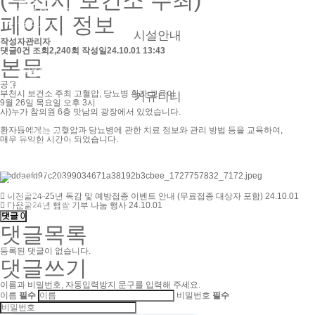
(부천시 보건소 주최)
● 버튼홀 시술
페이지 정보
● 둘러보기
시설안내
작성자
관리자
댓글
0건
조회
2,240회
작성일
24.10.01 13:43
본문
● 층별안내
● 참의원 둘러보기
공유
부천시 보건소 주최 고혈압, 당뇨병 환자 교육이
커뮤니티
9월 26일 목요일 오후 3시
사)누가 참의원 6층 맛남의 광장에서 있었습니다.
환자들에게는 고혈압과 당뇨병에 관한 치료 정보와 관리 방법 등을 교육하여,
● 참의원 이야기
매우 유익한 시간이 되었습니다.
● 환우의 소리
● 협력 병원
● 의료 협력
● 온라인 상담
● 자필후기
이전글
24-25년 독감 및 예방접종 이벤트 안내 (무료접종 대상자 포함)
24.10.01
● 사회복지실
다음글
24년 햅쌀 기부 나눔 행사
24.10.01
댓글
0
댓글목록
등록된 댓글이 없습니다.
댓글쓰기
이름과 비밀번호, 자동입력방지 문구를 입력해 주세요.
이름
필수
비밀번호
필수