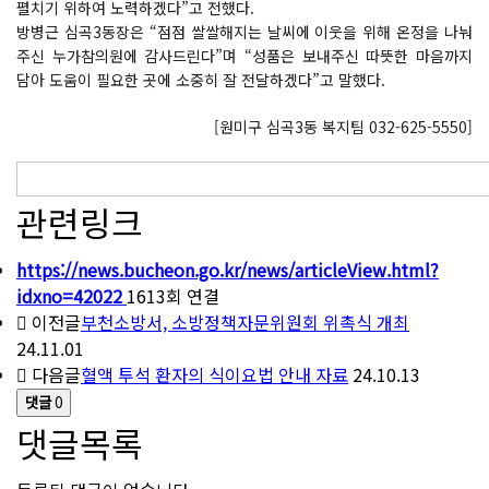
펼치기 위하여 노력하겠다”고 전했다.
방병근 심곡3동장은 “점점 쌀쌀해지는 날씨에 이웃을 위해 온정을 나눠
주신 누가참의원에 감사드린다”며 “성품은 보내주신 따뜻한 마음까지
담아 도움이 필요한 곳에 소중히 잘 전달하겠다”고 말했다.
[원미구 심곡3동 복지팀 032-625-5550]
관련링크
https://news.bucheon.go.kr/news/articleView.html?
idxno=42022
1613회 연결
이전글
부천소방서, 소방정책자문위원회 위촉식 개최
24.11.01
다음글
혈액 투석 환자의 식이요법 안내 자료
24.10.13
댓글
0
댓글목록