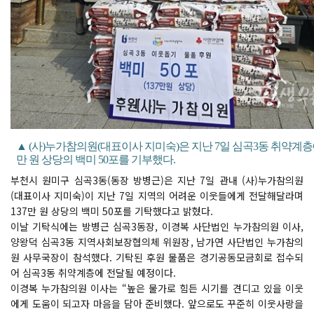
▲ (사)누가참의원(대표이사 지미숙)은 지난 7일 심곡3동 취약계층에
만 원 상당의 백미 50포를 기부했다.
부천시 원미구 심곡3동(동장 방병근)은 지난 7일 관내 (사)누가참의원
(대표이사 지미숙)이 지난 7일 지역의 어려운 이웃들에게 전달해달라며
137만 원 상당의 백미 50포를 기탁했다고 밝혔다.
이날 기탁식에는 방병근 심곡3동장, 이경복 사단법인 누가참의원 이사,
양왕덕 심곡3동 지역사회보장협의체 위원장, 남가연 사단법인 누가참의
원 사무국장이 참석했다. 기탁된 후원 물품은 경기공동모금회로 접수되
어 심곡3동 취약계층에 전달될 예정이다.
이경복 누가참의원 이사는 “높은 물가로 힘든 시기를 견디고 있을 이웃
에게 도움이 되고자 마음을 담아 준비했다. 앞으로도 꾸준히 이웃사랑을