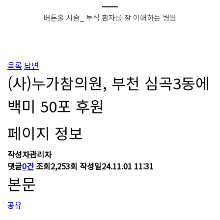
버튼홀 시술_ 투석 환자를 잘 이해하는 병원
목록
답변
(사)누가참의원, 부천 심곡3동에
백미 50포 후원
페이지 정보
작성자
관리자
댓글
0건
조회
2,253회
작성일
24.11.01 11:31
본문
공유