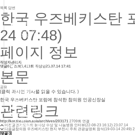
목록
답변
한국 우즈베키스탄 포
● 혈액투석
● 버튼홀 시술
24 07:48)
● 둘러보기
페이지 정보
● 층별안내
작성자
관리자
● 참의원 둘러보기
댓글
0건
조회
3,413회
작성일
23.07.14 17:41
본문
공유
● 참의원 이야기
(클릭 하시면 기사를 읽을 수 있습니다. )
● 환우의 소리
한국 우즈베키스탄 포럼에 참석한 참의원 인공신장실
● 협력 병원
관련링크
● 의료 협력
● 온라인 상담
● 자필후기
http://kor.theasian.asia/archives/203171
2709회 연결
● 사회복지실
이전글
경기도의회 봉사상 수상 및 나눔병원 인터뷰(22-08-23 16:12)
23.07.14
다음글
참의원 우즈베키스탄 현지 부천시 주최 관광설명회 참석(19-03-14 20:49)
2
댓글
0