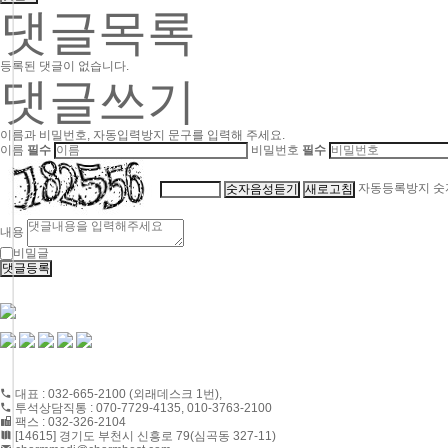
댓글목록
등록된 댓글이 없습니다.
댓글쓰기
이름과 비밀번호, 자동입력방지 문구를 입력해 주세요.
이름
필수
비밀번호
필수
자동등록방지 숫
숫자음성듣기
새로고침
내용
비밀글
댓글등록
CONTACT US
대표 : 032-665-2100 (외래데스크 1번),
투석상담직통 : 070-7729-4135, 010-3763-2100
팩스 : 032-326-2104
[14615] 경기도 부천시 신흥로 79(심곡동 327-11)