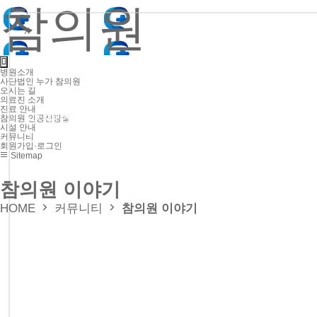
참의원
X
병원소개
사단법인 누가 참의원
오시는 길
의료진 소개
진료 안내
● 사단법인 누가 참의원
참의원 인공신장실
시설 안내
● 오시는 길
커뮤니티
회원가입·로그인
Sitemap
참의원 이야기
● 외래
● 신장실
HOME
커뮤니티
참의원 이야기
● 외래
● 신장실
● 증명서 발급
● 비급여 진료항목
● 진료시간