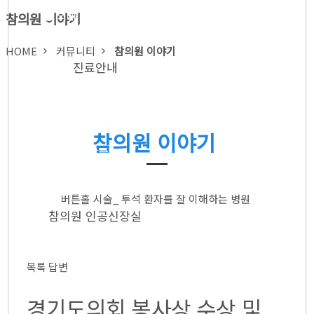
● 외래
참의원 이야기
● 신장실
HOME
커뮤니티
참의원 이야기
진료안내
● 외래
참의원 이야기
● 신장실
● 증명서 발급
● 비급여 진료항목
● 진료시간
버튼홀 시술_ 투석 환자를 잘 이해하는 병원
참의원 인공신장실
목록
답변
● 혈액투석
● 버튼홀 시술
경기도의회 봉사상 수상 및
● 둘러보기