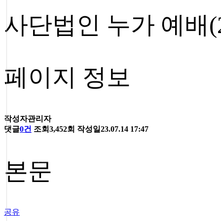
사단법인 누가 예배(22-0
● 혈액투석
● 버튼홀 시술
● 둘러보기
페이지 정보
작성자
관리자
댓글
0건
조회
3,452회
작성일
23.07.14 17:47
● 층별안내
● 참의원 둘러보기
본문
공유