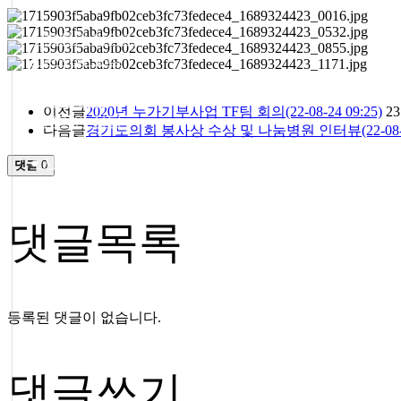
● 참의원 이야기
● 환우의 소리
● 협력 병원
● 의료 협력
이전글
2020년 누가기부사업 TF팀 회의(22-08-24 09:25)
23
● 온라인 상담
다음글
경기도의회 봉사상 수상 및 나눔병원 인터뷰(22-08-23 
● 자필후기
● 사회복지실
댓글
0
댓글목록
등록된 댓글이 없습니다.
댓글쓰기