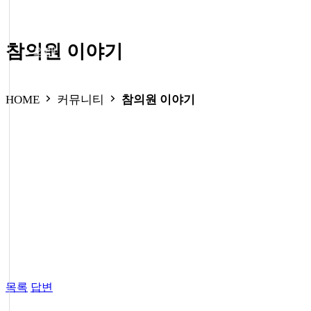
참의원 이야기
● 외래
● 신장실
HOME
커뮤니티
참의원 이야기
● 외래
● 신장실
● 증명서 발급
● 비급여 진료항목
● 진료시간
목록
답변