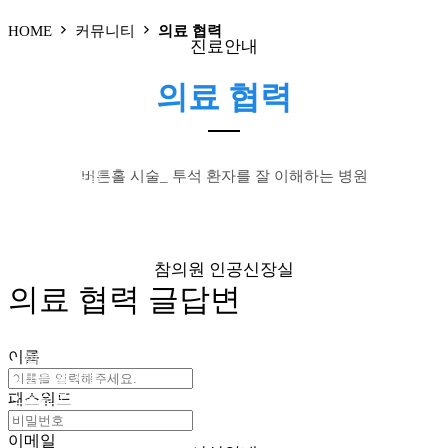
HOME
커뮤니티
의료 협력
진료안내
의료 협력
● 외래
● 신장실
● 증명서 발급
버튼홀 시술_ 투석 환자를 잘 이해하는 병원
● 비급여 진료항목
● 진료시간
참의원 인공신장실
의료 협력 글답변
이름
● 혈액투석
● 버튼홀 시술
● 둘러보기
패스워드
이메일