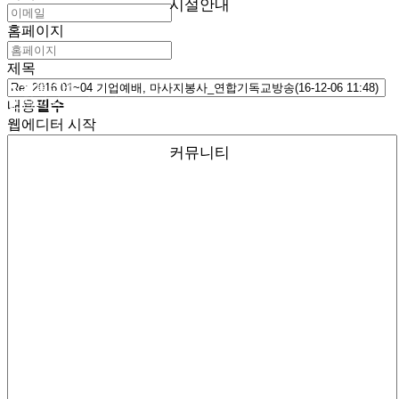
시설안내
홈페이지
제목
● 층별안내
● 참의원 둘러보기
내용
필수
웹에디터 시작
커뮤니티
● 참의원 이야기
● 환우의 소리
● 협력 병원
● 의료 협력
● 온라인 상담
● 자필후기
● 사회복지실