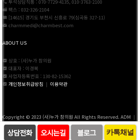
투석상담직통 : 070-7729-4135, 010-3763-2100
팩스 : 032-326-2104
[14615] 경기도 부천시 신흥로 79(심곡동 327-11)
charmmedi@charmbest.com
ABOUT US
상호 : (사)누가 참의원
대표자 : 이경복
사업자등록번호 : 130-82-15362
개인정보취급방침
|
이용약관
Copyright © 2023 (사)누가 참의원 All Rights Reserved.
ADM
|
by.
웹지원센터.com
상담전화
오시는길
블로그
카톡채널