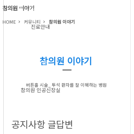
● 외래
참의원 이야기
● 신장실
HOME
커뮤니티
참의원 이야기
진료안내
● 외래
참의원 이야기
● 신장실
● 증명서 발급
● 비급여 진료항목
● 진료시간
버튼홀 시술_ 투석 환자를 잘 이해하는 병원
참의원 인공신장실
● 혈액투석
공지사항 글답변
● 버튼홀 시술
● 둘러보기