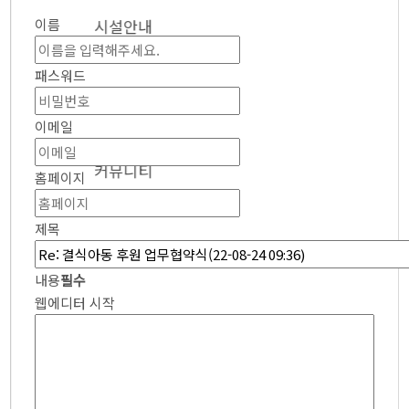
시설안내
이름
패스워드
● 층별안내
● 참의원 둘러보기
이메일
커뮤니티
홈페이지
제목
● 참의원 이야기
● 환우의 소리
내용
필수
● 협력 병원
● 의료 협력
웹에디터 시작
● 온라인 상담
● 자필후기
● 사회복지실