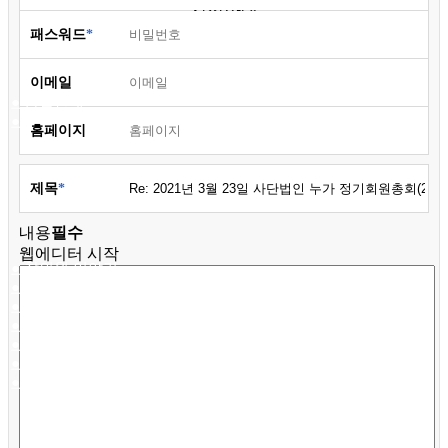
시설안내
패스워드
이메일
● 층별안내
● 참의원 둘러보기
홈페이지
커뮤니티
제목
내용
필수
웹에디터 시작
● 참의원 이야기
● 환우의 소리
● 협력 병원
● 의료 협력
● 온라인 상담
● 자필후기
● 사회복지실